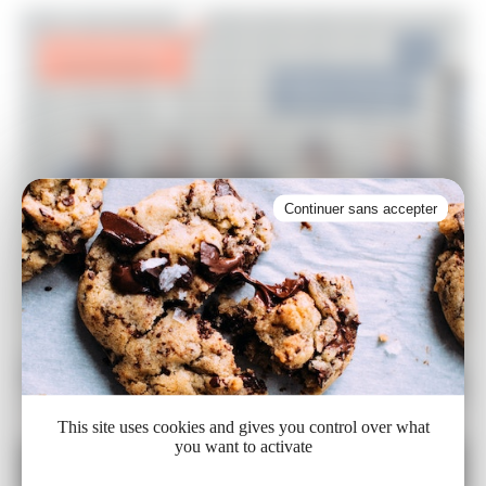
Continuer sans accepter
This site uses cookies and gives you control over what
you want to activate