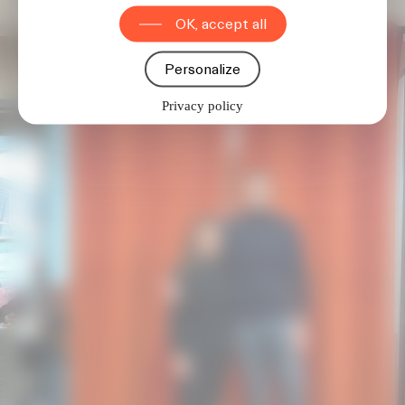
OK, accept all
Personalize
Privacy policy