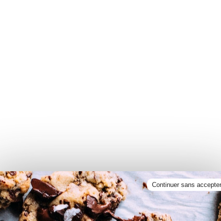
Continuer sans accepte