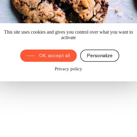
1
This site uses cookies and gives you control over what you want to
Oui
activate
OK, accept all
Personalize
Privacy policy