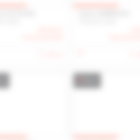
L D'ACTIVITÉS
LOCAL COMMERCIAL
EU 35650
TRÉGUEUX 22950
214 000 €
25 
Prix de vente FAI
Loyer annuel
230 m
2
nte
Vente