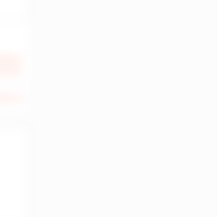
 000 €
 HT HC
280 m
2