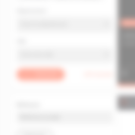
Département
EXCL
LOCA
Ville
GUIDE
Choix de la ville
Acigné
824 résultats
Rechercher
Arradon
Auray
Avranches
Loc
Baud
Référence
Bédée
Belle-Isle-En-Terre
Betton