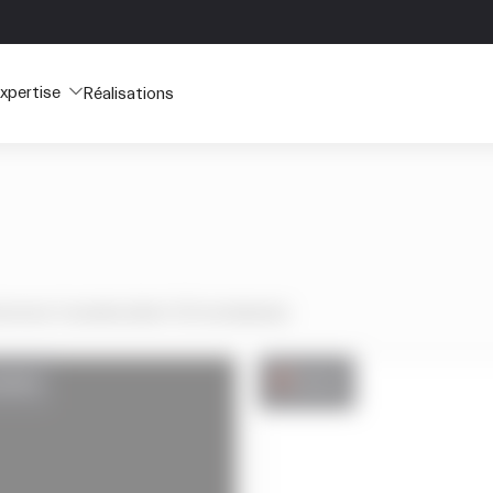
xpertise
Réalisations
nonces trouvées
(dont 32 exclusives)
.
ation
Vente