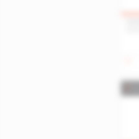
Chantepie
Chartres-De-Bretagne
CESS
Châteaubourg
RENN
Coëtmieux
Combourg
Concarneau
Crach
Créhen
Crevin
Ve
Dinan
Dinard
Dol-De-Bretagne
Erquy
Fougères
Fréhel