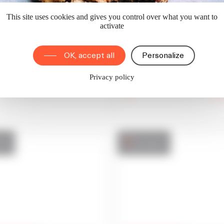
This site uses cookies and gives you control over what you want to
 TABAC / PRESSE / PMU /
LOCAL D'ACTIVITÉS
activate
VEZIN-LE-COQUET 35132
12
ES 35000
OK, accept all
Personalize
Loyer annuel
257 560 €
Prix de vente FAI
Privacy policy
nte
Location