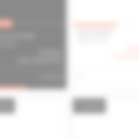
USIF
RESTAURANT
L D'ACTIVITÉS
FRÉHEL 22240
L 56520
235 
54 996 €
Prix de ven
Loyer annuel HT HC
740 m
2
ation
Location