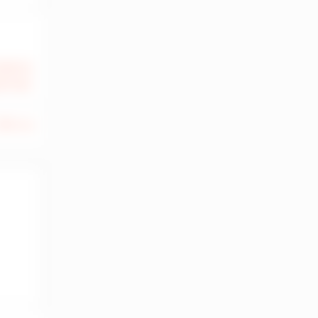
200 €
 HT HC
250 m
2