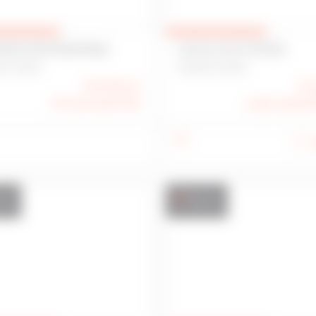
ION D'ENTREPRISE
LOCAL D'ACTIVITÉS
ES 35000
VANNES 56000
421 960 €
21
Prix de vente FAI
Loyer annuel
nte
Vente