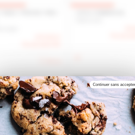
 TABAC / PRESSE / PMU /
LOCAL COMMERCIAL
DINAN 22100
94 
S 44000
Prix de ven
274 000 €
Prix de vente FAI
80 m
2
Continuer sans accepte
nte
Location