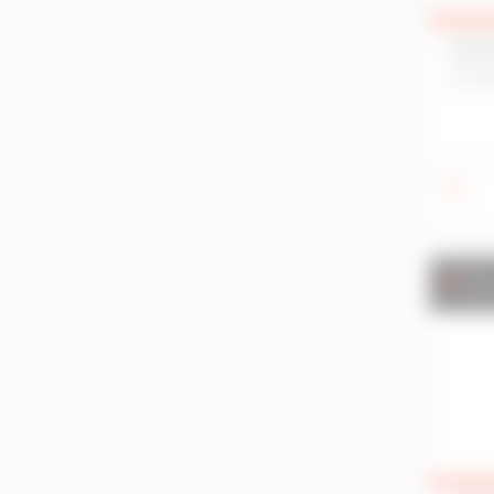
Lannion
LOCA
Lanvollon
LE RH
Larmor-Plage
Le Rheu
Lécousse
Liffré
Locminé
Lorient
Loudéac
Ve
Maure-De-Bretagne
Melesse
Mellac
Merlevenez
Miniac-Morvan
Montauban-De-Bretagne