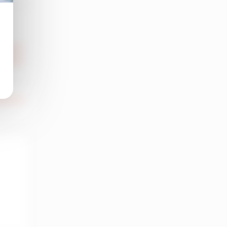
 000 €
 HT HC
150 m
2