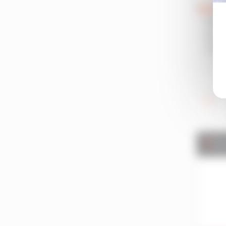
La Chapelle-Des-Fougeretz
La Gouesnière
BAR /
La Guerche-De-Bretagne
FDJ
La Mézière
RENN
La Richardais
La Roche-Sur-Yon
La Trinité-Sur-Mer
La Trinité-Surzur
Laillé
Lamballe
Ve
Lancieux
Landévant
Lanester
Languenan
Langueux
Languidic