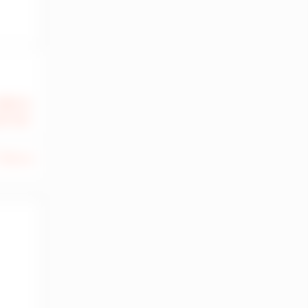
480 €
 HT HC
59 m
2