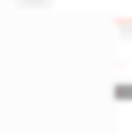
Rechercher
Binic-Étables-Sur-Mer
Bohal
Bourg-Des-Comptes
Bourgbarré
BUR
SAINT
Bréal-Sous-Montfort
Brécé
Brech
Bréhand
Brest
Bruz
Camors
Ve
Cancale
Carhaix-Plouguer
Caudan
Cavan
Cesson-Sévigné