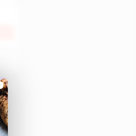
000 €
te FAI
r