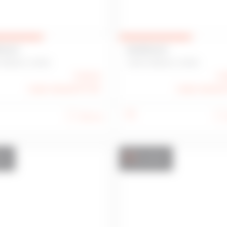
EAUX
BUREAUX
-BRIEUC 22000
SAINT-BRIEUC 22000
5 112 €
6 
Loyer annuel HT HC
Loyer annuel
25 m
2
nte
Location