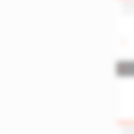
Montgermont
LOCA
Mordelles
COËT
Moréac
Morlaix
Nantes
Noyal-Châtillon-Sur-Seiche
Noyal-Pontivy
Noyal-Sur-Vilaine
Loc
Pacé
Paimpol
Perros-Guirec
Plaintel
Plancoët
Plélan-Le-Grand
Plémet
LOCA
Pléneuf-Val-André