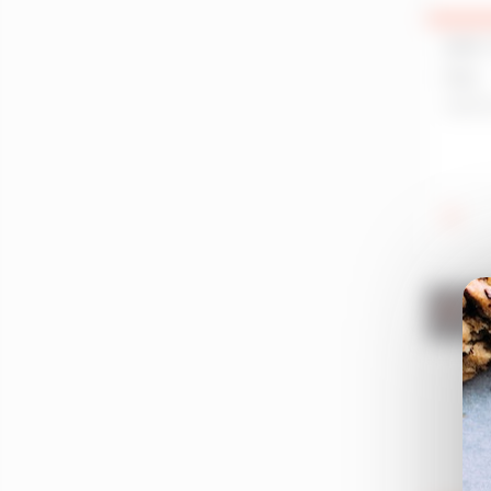
Gouesnou
BAR /
Gouville-Sur-Mer
FDJ
Goven
NANTE
Granville
Guénin
Guer
Guérande
Guerlédan
Guichen
Guidel
Ve
Guingamp
Hennebont
Jugon-Les-Lacs
Kervignac
La Bouëxière