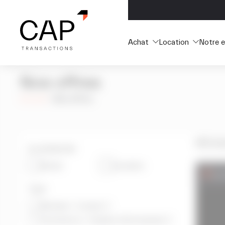
Cookies management panel
Achat
Location
Notre e
Nos offres
Accueil
>
Nos offres
824 an
Je recherche
Achat
Location
Loc
Type
Bureaux / Locaux
i
Commerce / Cession d'entreprise
i