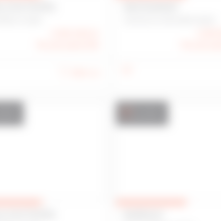
L D'ACTIVITÉS
RESTAURANT
MIEUX 22400
GOUVILLE-SUR-MER 50200
2 160 000 €
1 205
Prix de vente FAI
Prix de ven
880 m
2
ation
Location
L D'ACTIVITÉS
BUREAUX